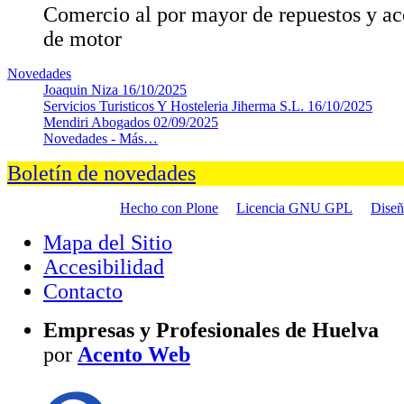
Comercio al por mayor de repuestos y ac
de motor
Novedades
Joaquin Niza
16/10/2025
Servicios Turisticos Y Hosteleria Jiherma S.L.
16/10/2025
Mendiri Abogados
02/09/2025
Novedades -
Más…
Boletín de novedades
Hecho con Plone
Licencia GNU GPL
Dise
Mapa del Sitio
Accesibilidad
Contacto
Empresas y Profesionales de Huelva
por
Acento Web