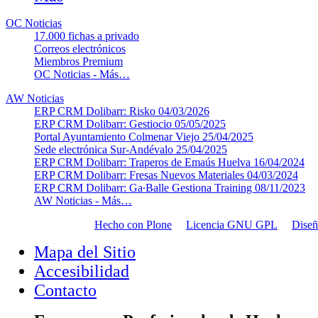
OC Noticias
17.000 fichas a privado
Correos electrónicos
Miembros Premium
OC Noticias -
Más…
AW Noticias
ERP CRM Dolibarr: Risko
04/03/2026
ERP CRM Dolibarr: Gestiocio
05/05/2025
Portal Ayuntamiento Colmenar Viejo
25/04/2025
Sede electrónica Sur-Andévalo
25/04/2025
ERP CRM Dolibarr: Traperos de Emaús Huelva
16/04/2024
ERP CRM Dolibarr: Fresas Nuevos Materiales
04/03/2024
ERP CRM Dolibarr: Ga∙Balle Gestiona Training
08/11/2023
AW Noticias -
Más…
Hecho con Plone
Licencia GNU GPL
Dise
Mapa del Sitio
Accesibilidad
Contacto