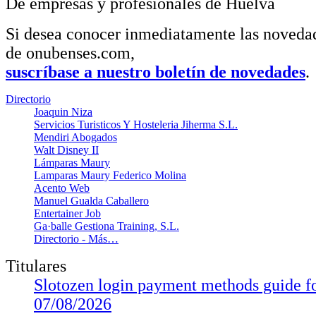
De empresas y profesionales de Huelva
Si desea conocer inmediatamente las noveda
de onubenses.com,
suscríbase a nuestro boletín de novedades
.
Directorio
Joaquin Niza
Servicios Turisticos Y Hosteleria Jiherma S.L.
Mendiri Abogados
Walt Disney II
Lámparas Maury
Lamparas Maury Federico Molina
Acento Web
Manuel Gualda Caballero
Entertainer Job
Ga·balle Gestiona Training, S.L.
Directorio -
Más…
Titulares
Slotozen login payment methods guide fo
07/08/2026