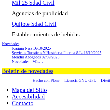
Mil 25 Sdad Civil
Agencias de publicidad
Quijote Sdad Civil
Establecimientos de bebidas
Novedades
Joaquin Niza
16/10/2025
Servicios Turisticos Y Hosteleria Jiherma S.L.
16/10/2025
Mendiri Abogados
02/09/2025
Novedades -
Más…
Boletín de novedades
Hecho con Plone
Licencia GNU GPL
Dise
Mapa del Sitio
Accesibilidad
Contacto