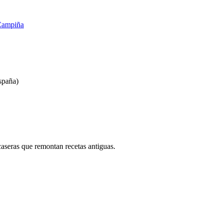
Campiña
spaña)
caseras que remontan recetas antiguas.