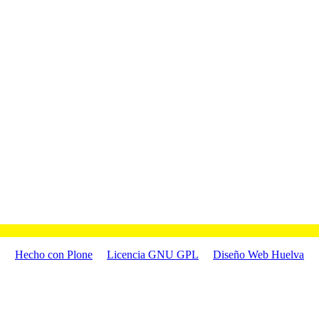
Hecho con Plone
Licencia GNU GPL
Diseño Web Huelva