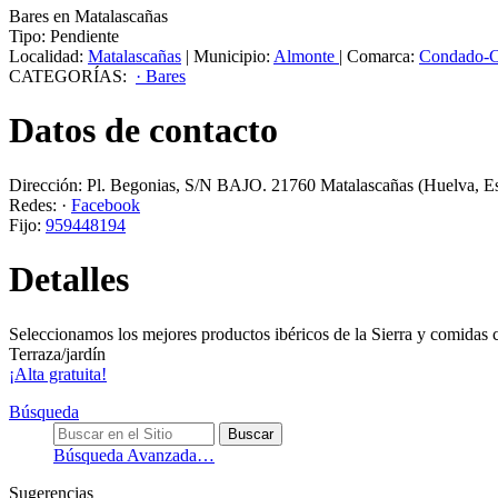
Bares en Matalascañas
Tipo:
Pendiente
Localidad:
Matalascañas
|
Municipio:
Almonte
|
Comarca:
Condado-
CATEGORÍAS:
· Bares
Datos de contacto
Dirección:
Pl. Begonias, S/N BAJO
.
21760
Matalascañas
(Huelva, E
Redes:
·
Facebook
Fijo:
959448194
Detalles
Seleccionamos los mejores productos ibéricos de la Sierra y comidas 
Terraza/jardín
¡Alta gratuita!
Búsqueda
Búsqueda Avanzada…
Sugerencias