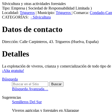
Silvicultura y otras actividades forestales
Tipo:
Empresa
(
Sociedad de Responsabilidad Limitada
)
Localidad:
Trigueros
|
Municipio:
Trigueros
|
Comarca:
Condado-Cam
CATEGORÍAS:
· Silvicultura
Datos de contacto
Dirección:
Calle Carpinteros, 43
.
Trigueros
(Huelva, España)
Detalles
La explotación de viveros, crianza y comercialización de todo tipo de 
¡Alta gratuita!
Búsqueda
Búsqueda Avanzada…
Sugerencias
Semilleros Del Sur
Viveros agricolas y forestales en Aljaraque