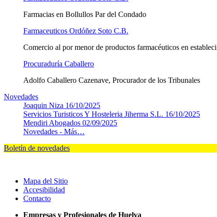
Farmacias en Bollullos Par del Condado
Farmaceuticos Ordóñez Soto C.B.
Comercio al por menor de productos farmacéuticos en estableci
Procuraduría Caballero
Adolfo Caballero Cazenave, Procurador de los Tribunales
Novedades
Joaquin Niza
16/10/2025
Servicios Turisticos Y Hosteleria Jiherma S.L.
16/10/2025
Mendiri Abogados
02/09/2025
Novedades -
Más…
Boletín de novedades
Mapa del Sitio
Accesibilidad
Contacto
Empresas y Profesionales de Huelva