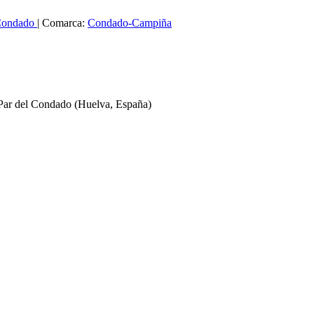
 Condado
|
Comarca:
Condado-Campiña
 Par del Condado
(Huelva, España)