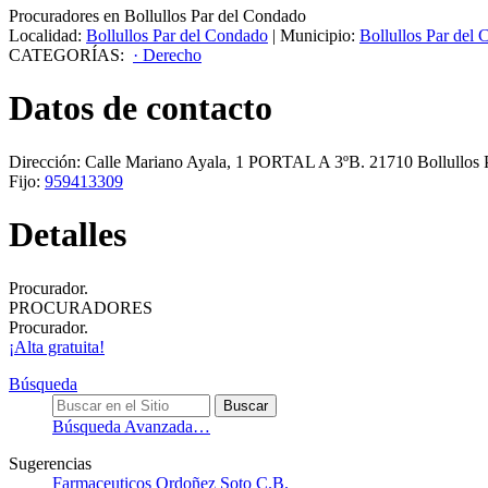
Procuradores en Bollullos Par del Condado
Localidad:
Bollullos Par del Condado
|
Municipio:
Bollullos Par del
CATEGORÍAS:
· Derecho
Datos de contacto
Dirección:
Calle Mariano Ayala, 1 PORTAL A 3ºB
.
21710
Bollullos
Fijo:
959413309
Detalles
Procurador.
PROCURADORES
Procurador.
¡Alta gratuita!
Búsqueda
Búsqueda Avanzada…
Sugerencias
Farmaceuticos Ordoñez Soto C.B.