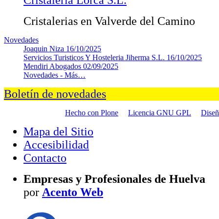
Cristalerias en Valverde del Camino
Novedades
Joaquin Niza
16/10/2025
Servicios Turisticos Y Hosteleria Jiherma S.L.
16/10/2025
Mendiri Abogados
02/09/2025
Novedades -
Más…
Boletín de novedades
Hecho con Plone
Licencia GNU GPL
Dise
Mapa del Sitio
Accesibilidad
Contacto
Empresas y Profesionales de Huelva
por
Acento Web