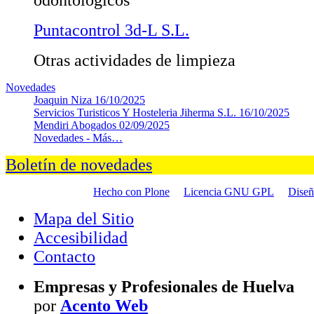
Puntacontrol 3d-L S.L.
Otras actividades de limpieza
Novedades
Joaquin Niza
16/10/2025
Servicios Turisticos Y Hosteleria Jiherma S.L.
16/10/2025
Mendiri Abogados
02/09/2025
Novedades -
Más…
Boletín de novedades
Hecho con Plone
Licencia GNU GPL
Dise
Mapa del Sitio
Accesibilidad
Contacto
Empresas y Profesionales de Huelva
por
Acento Web