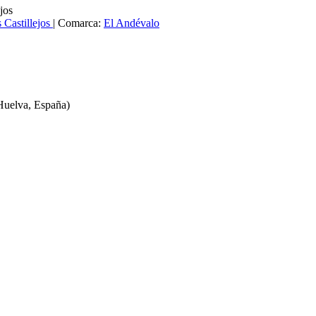
jos
 Castillejos
|
Comarca:
El Andévalo
uelva, España)