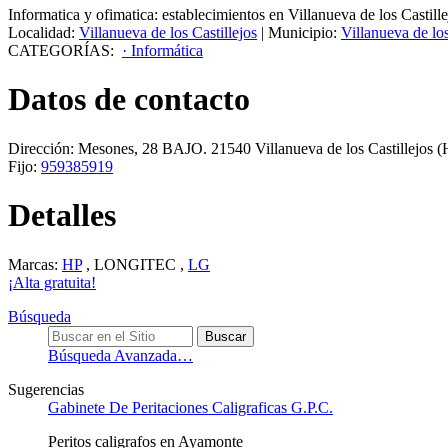
Informatica y ofimatica: establecimientos en Villanueva de los Castille
Localidad:
Villanueva de los Castillejos
|
Municipio:
Villanueva de los
CATEGORÍAS:
· Informática
Datos de contacto
Dirección:
Mesones, 28 BAJO
.
21540
Villanueva de los Castillejos
(H
Fijo:
959385919
Detalles
Marcas:
HP
, LONGITEC ,
LG
¡Alta gratuita!
Búsqueda
Búsqueda Avanzada…
Sugerencias
Gabinete De Peritaciones Caligraficas G.P.C.
Peritos caligrafos en Ayamonte