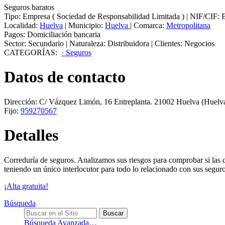
Seguros baratos
Tipo:
Empresa
(
Sociedad de Responsabilidad Limitada
)
|
NIF/CIF:
Localidad:
Huelva
|
Municipio:
Huelva
|
Comarca:
Metropolitana
Pagos:
Domiciliación bancaria
Sector:
Secundario
|
Naturaleza:
Distribuidora
|
Clientes:
Negocios
CATEGORÍAS:
· Seguros
Datos de contacto
Dirección:
C/ Vázquez Limón, 16 Entreplanta
.
21002
Huelva
(Huelva
Fijo:
959270567
Detalles
Correduría de seguros. Analizamos sus riesgos para comprobar si las 
teniendo un único interlocutor para todo lo relacionado con sus segur
¡Alta gratuita!
Búsqueda
Búsqueda Avanzada…