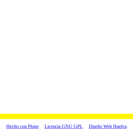
Hecho con Plone
Licencia GNU GPL
Diseño Web Huelva