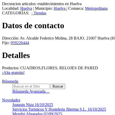
Decoracion articulos: establecimientos en Huelva
Localidad:
Huelva
|
Municipio:
Huelva
|
Comarca:
Metropolitana
CATEGORÍAS:
· Tiendas
Datos de contacto
Dirección:
Av. Alcalde Federico Molina, 28 BAJO
.
21007
Huelva
(Hu
Fijo:
959226444
Detalles
Productos: CUADROS,FLORES, RELOJES DE PARED
¡Alta gratuita!
Búsqueda
Búsqueda Avanzada…
Novedades
Joaquin Niza
16/10/2025
Servicios Turisticos Y Hosteleria Jiherma S.L.
16/10/2025
Mendiri Abogados
02/09/2025