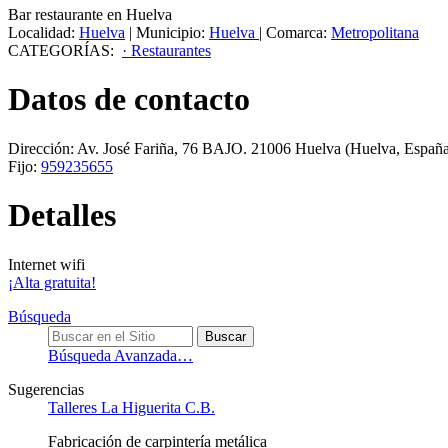
Bar restaurante en Huelva
Localidad:
Huelva
|
Municipio:
Huelva
|
Comarca:
Metropolitana
CATEGORÍAS:
· Restaurantes
Datos de contacto
Dirección:
Av. José Fariña, 76 BAJO
.
21006
Huelva
(Huelva, España
Fijo:
959235655
Detalles
Internet wifi
¡Alta gratuita!
Búsqueda
Búsqueda Avanzada…
Sugerencias
Talleres La Higuerita C.B.
Fabricación de carpintería metálica