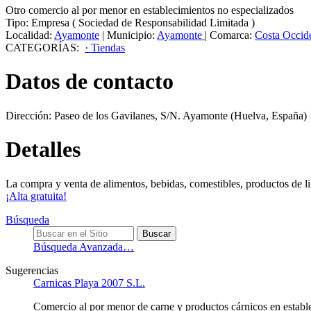
Otro comercio al por menor en establecimientos no especializados
Tipo:
Empresa
(
Sociedad de Responsabilidad Limitada
)
Localidad:
Ayamonte
|
Municipio:
Ayamonte
|
Comarca:
Costa Occide
CATEGORÍAS:
· Tiendas
Datos de contacto
Dirección:
Paseo de los Gavilanes, S/N
.
Ayamonte
(Huelva, España)
Detalles
La compra y venta de alimentos, bebidas, comestibles, productos de l
¡Alta gratuita!
Búsqueda
Búsqueda Avanzada…
Sugerencias
Carnicas Playa 2007 S.L.
Comercio al por menor de carne y productos cárnicos en establ