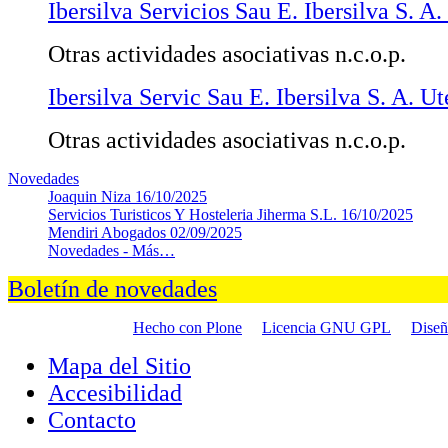
Ibersilva Servicios Sau E. Ibersilva S. 
Otras actividades asociativas n.c.o.p.
Ibersilva Servic Sau E. Ibersilva S. A. Ut
Otras actividades asociativas n.c.o.p.
Novedades
Joaquin Niza
16/10/2025
Servicios Turisticos Y Hosteleria Jiherma S.L.
16/10/2025
Mendiri Abogados
02/09/2025
Novedades -
Más…
Boletín de novedades
Hecho con Plone
Licencia GNU GPL
Dise
Mapa del Sitio
Accesibilidad
Contacto