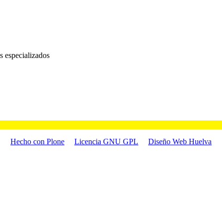
s especializados
Hecho con Plone
Licencia GNU GPL
Diseño Web Huelva