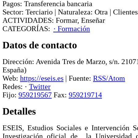
Pagos:
Transferencia bancaria
Sector:
Terciario
|
Naturaleza:
Otra
|
Clientes
ACTIVIDADES:
Formar
,
Enseñar
CATEGORÍAS:
· Formación
Datos de contacto
Dirección:
Avenida Tres de Marzo, s/n
.
2107
España)
Web:
https://eseis.es
|
Fuente:
RSS/Atom
Redes:
·
Twitter
Fijo:
959219567
Fax:
959219714
Detalles
ESEIS, Estudios Sociales e Intervención 
Investigación oficial de la Universidad 