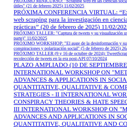
PRÓXIMO MINICURSO: "Scraping web en las ciencias sociales
útiles" (21 de febrero 2025)
11/02/2025
PRÓXIMA CONFERENCIA VIRTUAL: “Extra
web scraping para la investigación en ciencia
prácticas” (20 de febrero de 2025)
11/02/202
PRÓXIMO TALLER: "Captura de tweets y su visualización u
parte)"
11/02/2025
PRÓXIMO WORKSHOP: "El auge de la desinformación y sus c
conspiraciones y polarización social" (5 de febrero de 2025)
26
PRÓXIMO TALLER (9 y 16 de octubre de 2024): TweetScraper
recolección de tweets en la era post-API
07/10/2024
PLAZO AMPLIADO (10 DE SEPTIEMBRE 20
INTERNATIONAL WORKSHOP ON "ME
ADVANCES & APPLICATIONS IN SOCIA
QUANTITATIVE, QUALITATIVE & COM
STRATEGIES - II INTERNATIONAL WO
CONSPIRACY THEORIES & HATE SPEE
III INTERNATIONAL WORKSHOP ON 
ADVANCES AND APPLICATIONS IN SOC
QUANTITATIVE, QUALITATIVE AND 