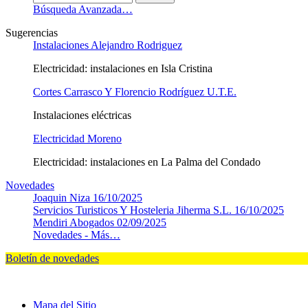
Búsqueda Avanzada…
Sugerencias
Instalaciones Alejandro Rodriguez
Electricidad: instalaciones en Isla Cristina
Cortes Carrasco Y Florencio Rodríguez U.T.E.
Instalaciones eléctricas
Electricidad Moreno
Electricidad: instalaciones en La Palma del Condado
Novedades
Joaquin Niza
16/10/2025
Servicios Turisticos Y Hosteleria Jiherma S.L.
16/10/2025
Mendiri Abogados
02/09/2025
Novedades -
Más…
Boletín de novedades
Mapa del Sitio