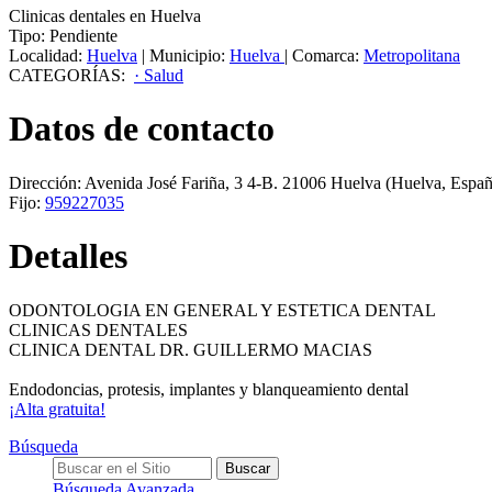
Clinicas dentales en Huelva
Tipo:
Pendiente
Localidad:
Huelva
|
Municipio:
Huelva
|
Comarca:
Metropolitana
CATEGORÍAS:
· Salud
Datos de contacto
Dirección:
Avenida José Fariña, 3 4-B
.
21006
Huelva
(Huelva, Españ
Fijo:
959227035
Detalles
ODONTOLOGIA EN GENERAL Y ESTETICA DENTAL
CLINICAS DENTALES
CLINICA DENTAL DR. GUILLERMO MACIAS
Endodoncias, protesis, implantes y blanqueamiento dental
¡Alta gratuita!
Búsqueda
Búsqueda Avanzada…