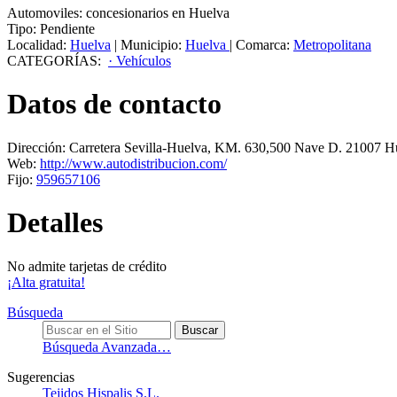
Automoviles: concesionarios en Huelva
Tipo:
Pendiente
Localidad:
Huelva
|
Municipio:
Huelva
|
Comarca:
Metropolitana
CATEGORÍAS:
· Vehículos
Datos de contacto
Dirección:
Carretera Sevilla-Huelva, KM. 630,500 Nave D
.
21007
H
Web:
http://www.autodistribucion.com/
Fijo:
959657106
Detalles
No admite tarjetas de crédito
¡Alta gratuita!
Búsqueda
Búsqueda Avanzada…
Sugerencias
Tejidos Hispalis S.L.