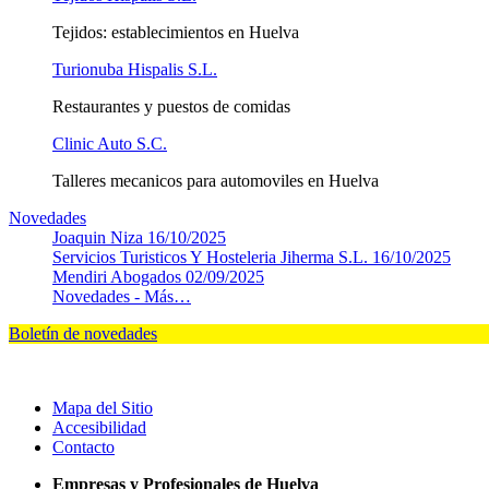
Tejidos: establecimientos en Huelva
Turionuba Hispalis S.L.
Restaurantes y puestos de comidas
Clinic Auto S.C.
Talleres mecanicos para automoviles en Huelva
Novedades
Joaquin Niza
16/10/2025
Servicios Turisticos Y Hosteleria Jiherma S.L.
16/10/2025
Mendiri Abogados
02/09/2025
Novedades -
Más…
Boletín de novedades
Mapa del Sitio
Accesibilidad
Contacto
Empresas y Profesionales de Huelva