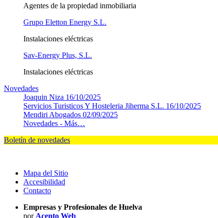
Agentes de la propiedad inmobiliaria
Grupo Eletton Energy S.L.
Instalaciones eléctricas
Sav-Energy Plus, S.L.
Instalaciones eléctricas
Novedades
Joaquin Niza
16/10/2025
Servicios Turisticos Y Hosteleria Jiherma S.L.
16/10/2025
Mendiri Abogados
02/09/2025
Novedades -
Más…
Boletín de novedades
Mapa del Sitio
Accesibilidad
Contacto
Empresas y Profesionales de Huelva
por
Acento Web