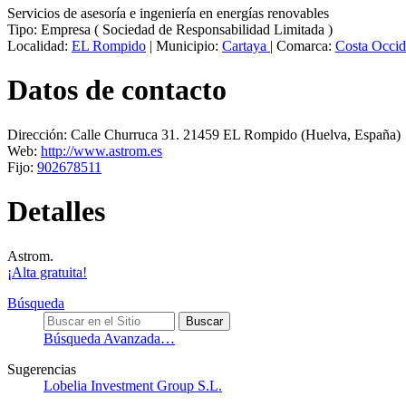
Servicios de asesoría e ingeniería en energías renovables
Tipo:
Empresa
(
Sociedad de Responsabilidad Limitada
)
Localidad:
EL Rompido
|
Municipio:
Cartaya
|
Comarca:
Costa Occid
Datos de contacto
Dirección:
Calle Churruca 31
.
21459
EL Rompido
(Huelva, España)
Web:
http://www.astrom.es
Fijo:
902678511
Detalles
Astrom.
¡Alta gratuita!
Búsqueda
Búsqueda Avanzada…
Sugerencias
Lobelia Investment Group S.L.