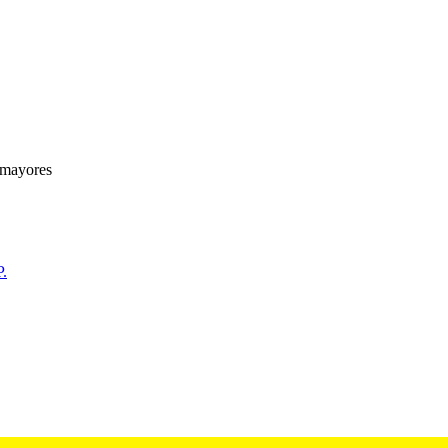
s mayores
P.