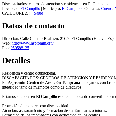
Discapacitados: centros de atencion y residencias en El Campillo
Localidad:
El Campillo
|
Municipio:
El Campillo
|
Comarca:
Cuenca 
CATEGORÍAS:
· Salud
Datos de contacto
Dirección:
Calle Camino Real, s/n
.
21650
El Campillo
(Huelva, Espa
Web:
http://www.aspromin.org/
Fijo:
959588125
Detalles
Residencia y centro ocupacional.
DISCAPACITADOS: CENTROS DE ATENCION Y RESIDENCI
En
Aspromin-Centro de Atención Temprana
trabajamos con las no
integridad tanto de miembros como de directivos.
Estamos situados en
El Campillo
esto con la idea de convertirnos en
Protección de menores con discapacidad.
Atención, asesoramiento y formación de sus familiares o tutores.
Formación de los trabajadores con dedicación en los centros.