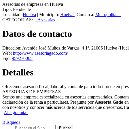
Asesorias de empresas en Huelva
Tipo:
Pendiente
Localidad:
Huelva
|
Municipio:
Huelva
|
Comarca:
Metropolitana
CATEGORÍAS:
· Asesorías
Datos de contacto
Dirección:
Avenida José Muñoz de Vargas, 4 1º
.
21006
Huelva
(Huel
Web:
http://www.asesoriagado.com/
Fijo:
959270065
Detalles
Ofrecemos asesoría fiscal, laboral y contable para todo tipo de empre
ASESORIAS DE EMPRESAS
Somos una empresa especializada en asesorías empresariales. Contamos
declaración de la renta a particulares. Pregunte por
Asesoría Gado
e
con nosotros y conocer más acerca de los servicios que ofrecemos.Tra
¡Alta gratuita!
Búsqueda