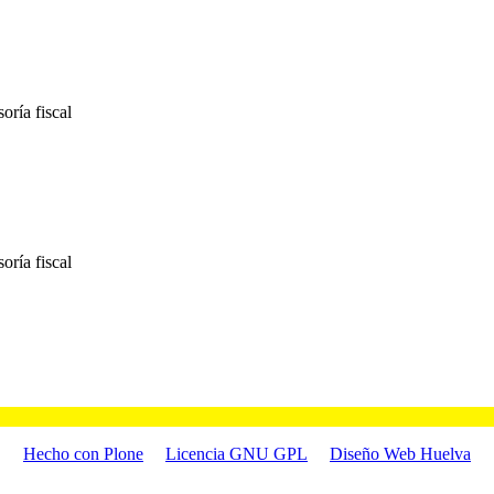
oría fiscal
oría fiscal
Hecho con Plone
Licencia GNU GPL
Diseño Web Huelva