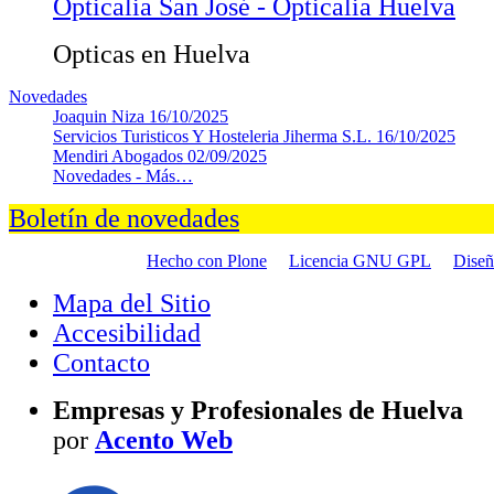
Opticalia San José - Opticalia Huelva
Opticas en Huelva
Novedades
Joaquin Niza
16/10/2025
Servicios Turisticos Y Hosteleria Jiherma S.L.
16/10/2025
Mendiri Abogados
02/09/2025
Novedades -
Más…
Boletín de novedades
Hecho con Plone
Licencia GNU GPL
Dise
Mapa del Sitio
Accesibilidad
Contacto
Empresas y Profesionales de Huelva
por
Acento Web