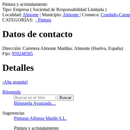
Pintura y acristalamiento
Tipo:
Empresa
(
Sociedad de Responsabilidad Limitada
)
Localidad:
Almonte
|
Municipio:
Almonte
|
Comarca:
Condado-Camp
CATEGORÍAS:
· Pintura
Datos de contacto
Dirección:
Carretera Almonte Matillas
.
Almonte
(Huelva, España)
Fijo:
959248585
Detalles
¡Alta gratuita!
Búsqueda
Búsqueda Avanzada…
Sugerencias
Pinturas Alfonso Martín S.L.
Pintura y acristalamiento