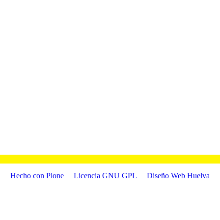
Hecho con Plone
Licencia GNU GPL
Diseño Web Huelva