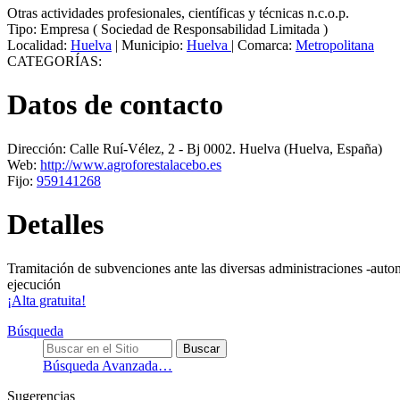
Otras actividades profesionales, científicas y técnicas n.c.o.p.
Tipo:
Empresa
(
Sociedad de Responsabilidad Limitada
)
Localidad:
Huelva
|
Municipio:
Huelva
|
Comarca:
Metropolitana
CATEGORÍAS:
Datos de contacto
Dirección:
Calle Ruí-Vélez, 2 - Bj 0002
.
Huelva
(Huelva, España)
Web:
http://www.agroforestalacebo.es
Fijo:
959141268
Detalles
Tramitación de subvenciones ante las diversas administraciones -auton
ejecución
¡Alta gratuita!
Búsqueda
Búsqueda Avanzada…
Sugerencias